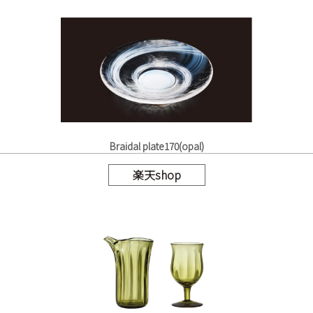
Braidal plate170(opal)
楽天shop