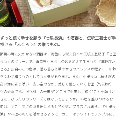
ずっと続く幸せを願う『七里長浜』の酒器と、
伝統工芸士が手
掛ける『ふくろう』の贈りもの。
節目の席に欠かせない酒器は、鶯色にも似た日本の伝統工芸硝子『七里
長浜』のグリーンで。青森県七里長浜の砂を加えて生まれた『津軽びい
どろ』独自のこの色は、落ち着きと華やかさのバランスが程よく、年齢
を問わず贈りものとしても人気があります。また、七里長浜は透明度の
高い海に寄り添い、広い空のなか、美しく延びていく七里（約28km）
もの砂浜です。祝う相手の未来が“どこまでも美しく続く”ことを願うと
きに、ぴったりのシリーズではないでしょうか。 料理を盛りつけるお
皿は、すこし高さのある器にすると特別感がプラスされます。『七里長
浜』や料理の彩りを活かせるように、カラーはホワイトでシンプルに、