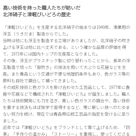
高い技術を持った職人たちが紡いだ
北洋硝子と津軽びいどろの歴史
「津軽びいどろ」を生産する北洋硝子の始まりは1949年、漁業用の
浮玉（うきだま）製造からでした。
当時は他にも浮玉を製造する工場がありましたが、北洋硝子の吹き
上げる浮玉は他に比べ丈夫である、という確かな品質の評価を得
て、1973年には国内トップの生産高となりました。
その後、浮玉がプラスチック製に切り替わったことから、長年の浮
玉製造で培った「宙吹き」の技法を用いて大ぶりな花器などを生
産。また青森という交通が不便な地理的条件もあり、色ガラス等の
原料も自社で調合して補ってきました。
その成形技術と色ガラスを掛け合わせた工芸品として、1977年に食
器や花器などで構成された『津軽びいどろ』が誕生しました。職人
たちは技術開発にも力を注ぎ、美しい色ガラスの調合や、高い技術
を要する技法もほぼ独学で習得するなど、常に新しい技へのたゆま
ない努力を続け、現在では青森県伝統工芸品の指定を受けるに至り
ました。
近年では『津軽びいどろ』をブランドとして育て上げるため、「四
季」「手作りの温かみ」「ストーリー」を重視し、使ってくださる