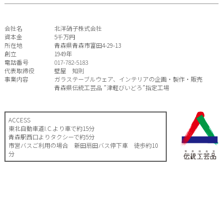
会社名
北洋硝子株式会社
資本金
5千万円
所在地
青森県青森市富田4-29-13
創立
1949年
電話番号
017-782-5183
代表取締役
壁屋 知則
事業内容
ガラステーブルウェア、インテリアの企画・製作・販売
青森県伝統工芸品 ”津軽びいどろ”指定工場
ACCESS
東北自動車道I.C.より車で約15分
青森駅西口よりタクシーで約5分
市営バスご利用の場合 新田扇田バス停下車 徒歩約10
分