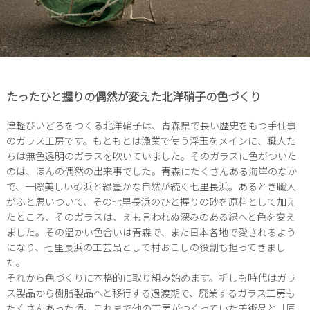
たったひと握りの偶然が変えた北洋硝子の色づくり
津軽びいどろをつくる北洋硝子は、青森県で長い歴史をもつ手仕事
のガラス工房です。もともとは漁業で使う浮玉をメインに、職人た
ちは無色透明のガラスを吹いていました。そのガラスに色がついた
のは、ほんの偶然の出来事でした。青森にたくさんある海岸のなか
で、一際美しい砂浜と緑豊かな自然が続く七里長浜。あるとき職人
がふと思いついて、その七里長浜のひと握りの砂を原料として加え
たところ、そのガラスは、えも言われぬ深みのある緑へと色を変え
ました。その温かい色合いは青森で、また日本各地で愛されるよう
になり、七里長浜の工芸品として村おこしの役割も担ってきまし
た。
それから色づくりに本格的に取り組み始めます。折しも時代はガラ
ス製品から樹脂製品へと移行する過渡期で、廃業するガラス工房も
たくさんあった頃。これまで他の工房がつくっていた美術品と「同